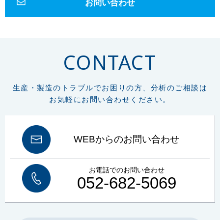
お問い合わせ
エポキシ
アクリル
低周波音
騒音
1Hz-100Hz
物的影響
周波数補正特性
G特性
SLOW特性
動特性
かおり
ガスクロマトグラフ
悪臭物質
大気
リフラクトリーセラミックファイバー
RCF
作業環境測定
CONTACT
労働安全衛生法
総繊維数
分散染色法
位相差顕微鏡
炭素
硫黄
CS計
赤外線吸光法
燃焼
鉄鋼
高周波炉
管状炉
非鉄金属
セラミック
FT-IR
材質判定
ゴム
樹脂
異物の判定
構造解析
生産・製造のトラブルでお困りの方、分析のご相談は
非破壊
微小物の分析
マッピング
イメージング
元素分析
元素組成
お気軽にお問い合わせください。
窒素定量
フリッツ プレーグル
CHN計
水素
窒素
組成式
コークス類
材料分析
試料汚染
定性分析
試料採取
微小試料
XRD
WDX
特性X線
波長分散分光法
エネルギー分散分光法
EDX
WEBからのお問い合わせ
FE電子銃
エネルギー分解能
熱分析
TG-DTA
DSC
酸化
融解
結晶化
ガラス転移
吸熱
発熱
前処理
ボイド
塗装
お電話でのお問い合わせ
プラスチック
車両塗装
顕微鏡
SEM-EDX
土壌汚染対策法改正
052-682-5069
土壌
土壌汚染
土壌汚染状況調査
健康被害
形質変更時届出区域
土壌環境
清浄度
JIS B 8392
清浄等級
同体粒子
パーティクルカウンター
圧力露点
オイルミスト
オイル蒸気