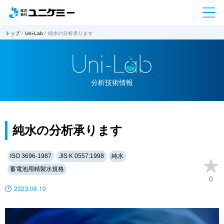
トップ
Uni-Lab
純水の分析承ります
分析技術情報
純水の分析承ります
ISO 3696-1987
JIS K 0557:1998
純水
蓄電池用精製水規格
0
2023.08.10