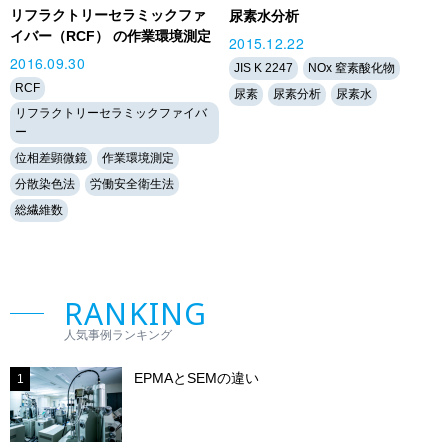
リフラクトリーセラミックファ
尿素水分析
イバー（RCF） の作業環境測定
2015.12.22
2016.09.30
JIS K 2247
NOx 窒素酸化物
RCF
尿素
尿素分析
尿素水
リフラクトリーセラミックファイバ
ー
位相差顕微鏡
作業環境測定
分散染色法
労働安全衛生法
総繊維数
RANKING
人気事例ランキング
EPMAとSEMの違い
1