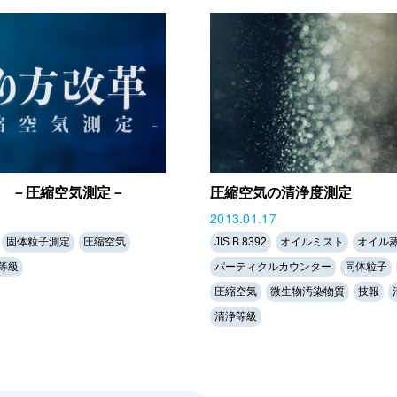
 －圧縮空気測定－
圧縮空気の清浄度測定
2013.01.17
固体粒子測定
圧縮空気
JIS B 8392
オイルミスト
オイル
等級
パーティクルカウンター
同体粒子
圧縮空気
微生物汚染物質
技報
清浄等級