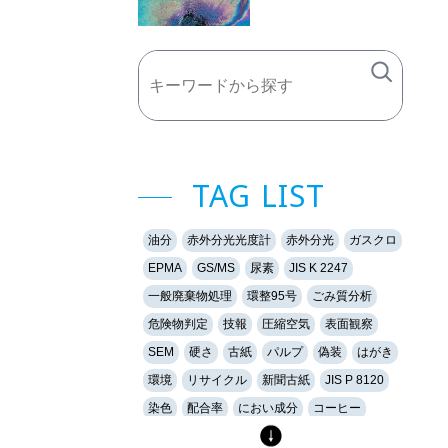
TAG LIST
油分
赤外分光光度計
赤外分光
ガスクロ
EPMA
GS/MS
尿素
JIS K 2247
一般廃棄物処理
環整95号
ごみ質分析
危険物判定
技報
圧縮空気
表面観察
SEM
硬さ
古紙
パルプ
偽装
はがき
環境
リサイクル
新聞古紙
JIS P 8120
染色
配合率
におい成分
コーヒー
香り
香料
加熱脱着法
気中の