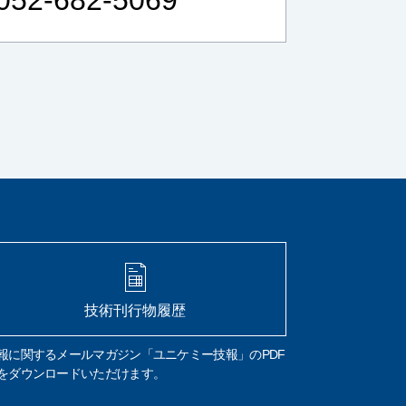
リフラクトリーセラミックファイバー
RCF
作業環境測定
労働安全衛生法
総繊維数
分散染色法
位相差顕微鏡
炭素
硫黄
CS計
赤外線吸光法
燃焼
鉄鋼
高周波炉
管状炉
非鉄金属
セラミック
FT-IR
材質判定
ゴム
樹脂
異物の判定
構造解析
非破壊
微小物の分析
マッピング
イメージング
元素分析
元素組成
窒素定量
フリッツ プレーグル
CHN計
水素
窒素
組成式
コークス類
材料分析
試料汚染
定性分析
試料採取
微小試料
XRD
WDX
特性X線
技術刊行物履歴
波長分散分光法
エネルギー分散分光法
EDX
FE電子銃
エネルギー分解能
報に関するメールマガジン「ユニケミー技報」のPDF
熱分析
TG-DTA
DSC
酸化
融解
をダウンロードいただけます。
結晶化
ガラス転移
吸熱
発熱
前処理