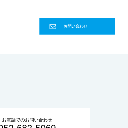
微量成分
国際宇宙ステーション
ISS
宇宙飛行士
飲料水
水パック
ヨウ素
種子島宇宙センター
お問い合わせ
宇宙ステーション補給機
こうのとり
HTV
H2B
グリーン購入法
信頼性確保
PET
特定調達物品
森林認証材
間伐材
軟水
硬水
おいしい水
硬度
キレート滴定
EDTA
金属イオン
誘導結合プラズマ
ICP
健康
マイクロスコープ
形態観察
ハイダイナミックレンジ
HDR
深度合成
金属組織
組織
エッチング
金属組織観察
研磨
琢磨
ダイヤモンド
フェノール
エポキシ
アクリル
低周波音
騒音
1Hz-100Hz
物的影響
周波数補正特性
G特性
SLOW特性
動特性
かおり
お電話でのお問い合わせ
ガスクロマトグラフ
悪臭物質
大気
052-682-5069