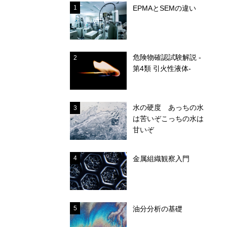
1
EPMAとSEMの違い
危険物確認試験解説 -
2
第4類 引火性液体-
水の硬度 あっちの水
3
は苦いぞこっちの水は
甘いぞ
4
金属組織観察入門
5
油分分析の基礎