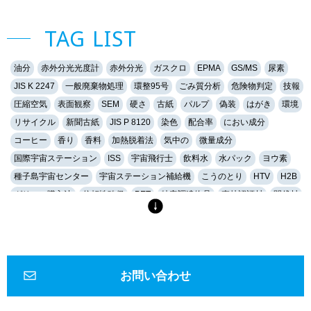
TAG LIST
油分
赤外分光光度計
赤外分光
ガスクロ
EPMA
GS/MS
尿素
JIS K 2247
一般廃棄物処理
環整95号
ごみ質分析
危険物判定
技報
圧縮空気
表面観察
SEM
硬さ
古紙
パルプ
偽装
はがき
環境
リサイクル
新聞古紙
JIS P 8120
染色
配合率
におい成分
コーヒー
香り
香料
加熱脱着法
気中の
微量成分
国際宇宙ステーション
ISS
宇宙飛行士
飲料水
水パック
ヨウ素
種子島宇宙センター
宇宙ステーション補給機
こうのとり
HTV
H2B
グリーン購入法
信頼性確保
PET
特定調達物品
森林認証材
間伐材
軟水
硬水
おいしい水
硬度
キレート滴定
EDTA
金属イオン
誘導結合プラズマ
ICP
健康
マイクロスコープ
形態観察
ハイダイナミックレンジ
HDR
深度合成
金属組織
組織
エッチング
金属組織観察
研磨
琢磨
ダイヤモンド
フェノール
お問い合わせ
エポキシ
アクリル
低周波音
騒音
1Hz-100Hz
物的影響
周波数補正特性
G特性
SLOW特性
動特性
かおり