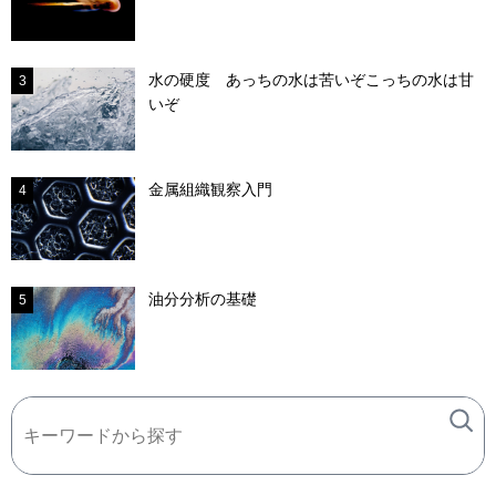
水の硬度 あっちの水は苦いぞこっちの水は甘
3
いぞ
金属組織観察入門
4
油分分析の基礎
5