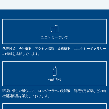
油含有土壌
TPH試験
脱脂効果
GC-FID
四塩化炭素
トリクロロトリフルオロエタン
AES
XPS
SIMS
TOF-SIMS
電子線
X線
イオン
定量分析
硬さ試験
ビッカース
ロックウェル
鉛筆法
モース
静的硬さ
圧痕
動的硬さ
引っかき硬さ
有機分析
炭化水素計法
全有機体炭素計
元素分析計法
フーリエ変換赤外分光分析
HPLC
LC/MS
塗料品
密着性
耐摩擦性
ユニケミーついて
JIS K 5600
JIS S 6006
揮発性有機化合物
VOC
希釈
質量分析法
JIS K 0125
メスフラスコ
クロロエチレン
揮散
第4類
引火性液体
代表挨拶、会社概要、アクセス情報、業務概要、ユニケミーギャラリー
危険物確認試験
特殊引火物
第一から第四石油類
引火点
の情報を掲載しています。
アルコール類
危険物データベース登録
安全データシート
SDS
表面分析
水道器機
浸出試験
日本水道協会規格
JWWA Z 108
JIS S 3200-7
銅
鉛
亜鉛
カドニウム
鉄
六価クロム
フェノール類
環境大気
吟醸香
かおり風景100選
HS-GC/MS
商品情報
悪臭防止法
熱分解GC/MS
排ガス
空気分析
TD-GC/MS
有機化合物
付着油分
脱脂洗浄
表面不良
試料分解法
溶解
加圧酸分解
環境に優しい紙ウエス、ロングセラーの洗浄液、簡易判定試薬などの自
社開発商品を販売しております。
マイクロ波酸分解
常圧酸分解
るつぼ
JIS B 8392-1
固体粒子測定
ダイオキシン
環境教育
作業環境教育
技術指導
教育