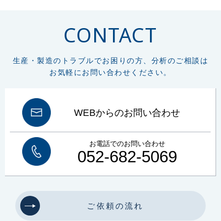
ガスクロマトグラフ
悪臭物質
大気
リフラクトリーセラミックファイバー
RCF
作業環境測定
CONTACT
労働安全衛生法
総繊維数
分散染色法
位相差顕微鏡
炭素
硫黄
CS計
赤外線吸光法
燃焼
鉄鋼
高周波炉
管状炉
非鉄金属
セラミック
FT-IR
材質判定
ゴム
樹脂
異物の判定
構造解析
生産・製造のトラブルでお困りの方、分析のご相談は
非破壊
微小物の分析
マッピング
イメージング
元素分析
元素組成
お気軽にお問い合わせください。
窒素定量
フリッツ プレーグル
CHN計
水素
窒素
組成式
コークス類
材料分析
試料汚染
定性分析
試料採取
微小試料
XRD
WDX
特性X線
波長分散分光法
エネルギー分散分光法
EDX
WEBからのお問い合わせ
FE電子銃
エネルギー分解能
熱分析
TG-DTA
DSC
酸化
融解
結晶化
ガラス転移
吸熱
発熱
前処理
ボイド
塗装
お電話でのお問い合わせ
プラスチック
車両塗装
顕微鏡
SEM-EDX
土壌汚染対策法改正
052-682-5069
土壌
土壌汚染
土壌汚染状況調査
健康被害
形質変更時届出区域
土壌環境
清浄度
JIS B 8392
清浄等級
同体粒子
パーティクルカウンター
圧力露点
オイルミスト
オイル蒸気
微生物汚染物質
イオンミリング
前処理装置
高倍率観察
微小分析
ご依頼の流れ
断面作製
結晶コントラスト
面分析
油分分析
ノルマルヘキサン