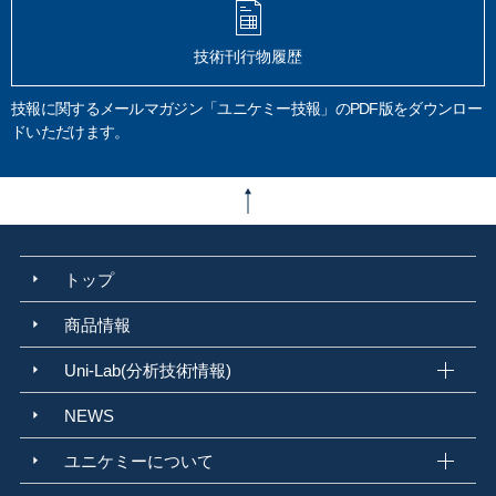
コンサルティング
STA 2500 Regulus
受託分析
ペーパーレス
ミクロの傑視展
速報
分析結果
SEM写真
電子染色
ブタジエン
技術刊行物履歴
ABS樹脂
樹脂めっき品
オスミウム染色
ラボタオル
吸水度
炭素材料
鉛筆
溶接ヒューム
アーク溶接
引火点
タグ密閉法
技報に関するメールマガジン「ユニケミー技報」のPDF版をダウンロー
迅速平衡密閉法
ペンスキーマルテンス密閉法
クリーブランド開放法
ドいただけます。
JIS K 2265
ビフィズス菌
ヒトミルクオリゴ糖
高分子材料
火災の原因調査
火災
トラッキング火災
家庭の理化学分析
破面観察
デジタルマイクロスコープ
報告書例
環境分析
排水分析
JIS K 0102
環告64号
水質汚濁防止法
工場排水
健康項目
生活環境項目
臭気
厚労省告示第261 号
上水試験方法
官能法
三点比較法
カルキ臭
トップ
アドブルー
尿素水
AUS 32
品質要件
ディーゼル車
SCR
CO2
NOx 窒素酸化物
還元剤
アンモニア
排気ガス浄化
軽油
尿素濃度
商品情報
アルカリ度
不溶解分
水道水
水道用資機材
水道用器具
給水装置
Uni-Lab(分析技術情報)
日本水道協会
浸出性能試験
JIS S 3200
臭気強度
TON
塩素臭
精度管理
標準化
尿素分析
臭気分析
JIS K 2247-1 2021
環境水
NEWS
河川水
地下水
公共用水域
環告59号
環告10号
水道法
上水道
ユニケミーについて
簡易水道
水質基準
水質検査機関
建築物飲料水水質検査業
金属腐食
局部腐食
異種金属接触腐食
ガルバニック腐食
粒界腐食