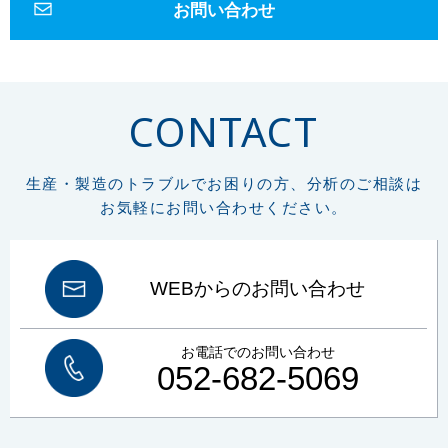
お問い合わせ
エポキシ
アクリル
低周波音
騒音
1Hz-100Hz
物的影響
周波数補正特性
G特性
SLOW特性
動特性
かおり
ガスクロマトグラフ
悪臭物質
大気
リフラクトリーセラミックファイバー
RCF
作業環境測定
CONTACT
労働安全衛生法
総繊維数
分散染色法
位相差顕微鏡
炭素
硫黄
CS計
赤外線吸光法
燃焼
鉄鋼
高周波炉
管状炉
非鉄金属
セラミック
FT-IR
材質判定
ゴム
樹脂
異物の判定
構造解析
生産・製造のトラブルでお困りの方、分析のご相談は
非破壊
微小物の分析
マッピング
イメージング
元素分析
元素組成
お気軽にお問い合わせください。
窒素定量
フリッツ プレーグル
CHN計
水素
窒素
組成式
コークス類
材料分析
試料汚染
定性分析
試料採取
微小試料
XRD
WDX
特性X線
波長分散分光法
エネルギー分散分光法
EDX
WEBからのお問い合わせ
FE電子銃
エネルギー分解能
熱分析
TG-DTA
DSC
酸化
融解
結晶化
ガラス転移
吸熱
発熱
前処理
ボイド
塗装
お電話でのお問い合わせ
プラスチック
車両塗装
顕微鏡
SEM-EDX
土壌汚染対策法改正
052-682-5069
土壌
土壌汚染
土壌汚染状況調査
健康被害
形質変更時届出区域
土壌環境
清浄度
JIS B 8392
清浄等級
同体粒子
パーティクルカウンター
圧力露点
オイルミスト
オイル蒸気