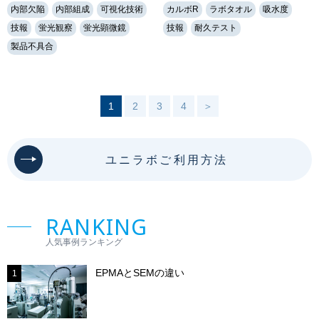
内部欠陥
内部組成
可視化技術
カルボR
ラボタオル
吸水度
技報
蛍光観察
蛍光顕微鏡
技報
耐久テスト
製品不具合
1
2
3
4
＞
ユニラボご利用方法
RANKING
人気事例ランキング
EPMAとSEMの違い
1