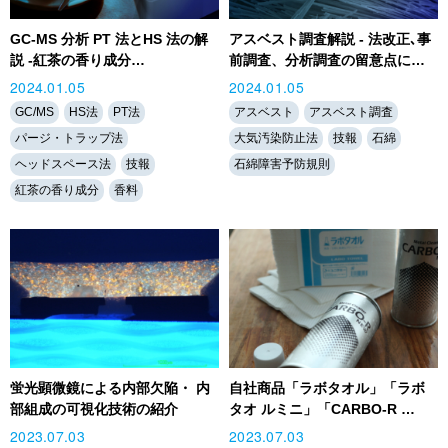
GC-MS 分析 PT 法とHS 法の解
アスベスト調査解説 - 法改正､事
説 -紅茶の香り成分…
前調査、分析調査の留意点に…
2024.01.05
2024.01.05
GC/MS
HS法
PT法
アスベスト
アスベスト調査
パージ・トラップ法
大気汚染防止法
技報
石綿
ヘッドスペース法
技報
石綿障害予防規則
紅茶の香り成分
香料
蛍光顕微鏡による内部欠陥・ 内
自社商品「ラボタオル」「ラボ
部組成の可視化技術の紹介
タオ ルミニ」「CARBO-R …
2023.07.03
2023.07.03