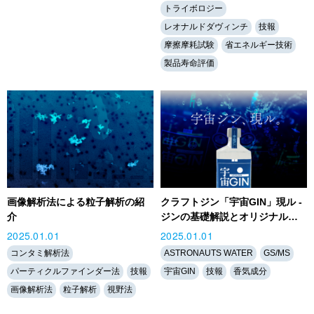
トライボロジー
レオナルドダヴィンチ
技報
摩擦摩耗試験
省エネルギー技術
製品寿命評価
画像解析法による粒子解析の紹
クラフトジン「宇宙GIN」現ル -
介
ジンの基礎解説とオリジナル…
2025.01.01
2025.01.01
コンタミ解析法
ASTRONAUTS WATER
GS/MS
パーティクルファインダー法
技報
宇宙GIN
技報
香気成分
画像解析法
粒子解析
視野法