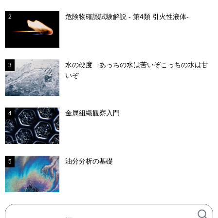
危険物確認試験解説 - 第4類 引火性液体-
2
水の硬度 あっちの水は苦いぞこっちの水は甘
3
いぞ
金属組織観察入門
4
油分分析の基礎
5