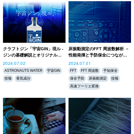
クラフトジン「宇宙GIN」現ル -
床振動測定のFFT 周波数解析 －
ジンの基礎解説とオリジナル…
性能発揮と予防保全につなが…
2024.07.02
2024.07.01
ASTRONAUTS WATER
宇宙GIN
FFT
FFT 周波数
予知保全
技報
香気成分
保全予防
床振動測定
技報
高速フーリエ変換