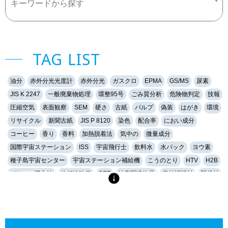
TAG LIST
油分
赤外分光光度計
赤外分光
ガスクロ
EPMA
GS/MS
尿素
JIS K 2247
一般廃棄物処理
環整95号
ごみ質分析
危険物判定
技報
圧縮空気
表面観察
SEM
硬さ
古紙
パルプ
偽装
はがき
環境
リサイクル
新聞古紙
JIS P 8120
染色
配合率
におい成分
コーヒー
香り
香料
加熱脱着法
気中の
微量成分
国際宇宙ステーション
ISS
宇宙飛行士
飲料水
水パック
ヨウ素
種子島宇宙センター
宇宙ステーション補給機
こうのとり
HTV
H2B
グリーン購入法
信頼性確保
PET
特定調達物品
森林認証材
間伐材
軟水
硬水
おいしい水
硬度
キレート滴定
EDTA
金属イオン
誘導結合プラズマ
ICP
健康
マイクロスコープ
形態観察
ハイダイナミックレンジ
HDR
深度合成
金属組織
組織
エッチング
金属組織観察
研磨
琢磨
ダイヤモンド
フェノール