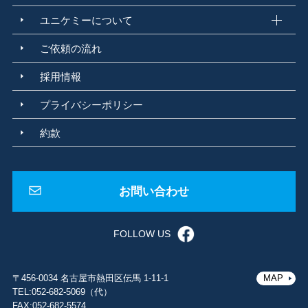
河川水
地下水
公共用水域
環告59号
環告10号
水道法
上水道
ユニケミーについて
簡易水道
水質基準
水質検査機関
建築物飲料水水質検査業
金属腐食
局部腐食
異種金属接触腐食
ガルバニック腐食
粒界腐食
ご依頼の流れ
遊離珪酸含有率測定
孔食
酸素濃淡電池腐食
腐食調査
化学物質管理
ばく露
リスクアセスメント
労働安全衛生規則
ばく露管理値
採用情報
個人ばく露測定
法改正
断面試料作製
蛍光顕微鏡
内部欠陥
プライバシーポリシー
内部組成
可視化技術
落射観察
蛍光観察
製品不具合
カルボR
耐久テスト
純水
JIS K 0557:1998
ISO 3696-1987
約款
蓄電池用精製水規格
周期表
ドミトリ メンデレーエフ
化学の基礎
アスベスト
石綿
アスベスト調査
大気汚染防止法
石綿障害予防規則
GC/MS
PT法
HS法
パージ・トラップ法
ヘッドスペース法
お問い合わせ
サーマルデソープション法
紅茶の香り成分
原子量
シャルルドクーロン
アイザックニュートン
電子殻
防災
地震
FOLLOW US
災害対策
BCP
福利厚生
電子軌道
FFT 周波数
床振動測定
保全予防
予知保全
高速フーリエ変換
FFT
クラフトジン
宇宙GIN
ASTRONAUTS WATER
画像解析法
粒子解析
コンタミ解析法
〒456-0034 名古屋市熱田区伝馬 1-11-1
MAP
視野法
パーティクルファインダー法
香気成分
波の干渉
位相
振動
TEL:052-682-5069（代）
FAX:052-682-5574
F=ma
ノイズキャンセル
周波数解析
波形
トライボロジー