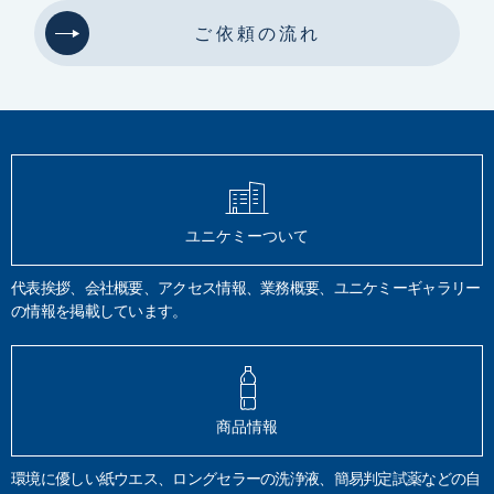
微生物汚染物質
イオンミリング
前処理装置
高倍率観察
微小分析
ご依頼の流れ
断面作製
結晶コントラスト
面分析
油分分析
ノルマルヘキサン
油含有土壌
TPH試験
脱脂効果
GC-FID
四塩化炭素
トリクロロトリフルオロエタン
AES
XPS
SIMS
TOF-SIMS
電子線
X線
イオン
定量分析
硬さ試験
ビッカース
ロックウェル
鉛筆法
モース
静的硬さ
圧痕
動的硬さ
引っかき硬さ
有機分析
炭化水素計法
全有機体炭素計
元素分析計法
フーリエ変換赤外分光分析
HPLC
LC/MS
塗料品
密着性
耐摩擦性
ユニケミーついて
JIS K 5600
JIS S 6006
揮発性有機化合物
VOC
希釈
質量分析法
JIS K 0125
メスフラスコ
クロロエチレン
揮散
第4類
引火性液体
代表挨拶、会社概要、アクセス情報、業務概要、ユニケミーギャラリー
危険物確認試験
特殊引火物
第一から第四石油類
引火点
の情報を掲載しています。
アルコール類
危険物データベース登録
安全データシート
SDS
表面分析
水道器機
浸出試験
日本水道協会規格
JWWA Z 108
JIS S 3200-7
銅
鉛
亜鉛
カドニウム
鉄
六価クロム
フェノール類
環境大気
吟醸香
かおり風景100選
HS-GC/MS
商品情報
悪臭防止法
熱分解GC/MS
排ガス
空気分析
TD-GC/MS
有機化合物
付着油分
脱脂洗浄
表面不良
試料分解法
溶解
加圧酸分解
環境に優しい紙ウエス、ロングセラーの洗浄液、簡易判定試薬などの自