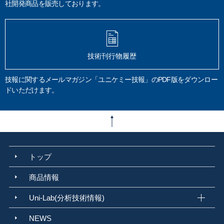
社開発商品を販売しております。
マイクロ波酸分解
常圧酸分解
るつぼ
JIS B 8392-1
固体粒子測定
ダイオキシン
環境教育
作業環境教育
技術指導
教育
コンサルティング
STA 2500 Regulus
受託分析
ペーパーレス
ミクロの傑視展
速報
分析結果
SEM写真
電子染色
ブタジエン
技術刊行物履歴
ABS樹脂
樹脂めっき品
オスミウム染色
ラボタオル
吸水度
炭素材料
鉛筆
溶接ヒューム
アーク溶接
引火点
タグ密閉法
技報に関するメールマガジン「ユニケミー技報」のPDF版をダウンロー
迅速平衡密閉法
ペンスキーマルテンス密閉法
クリーブランド開放法
ドいただけます。
JIS K 2265
ビフィズス菌
ヒトミルクオリゴ糖
高分子材料
火災の原因調査
火災
トラッキング火災
家庭の理化学分析
破面観察
デジタルマイクロスコープ
報告書例
環境分析
排水分析
JIS K 0102
環告64号
水質汚濁防止法
工場排水
健康項目
生活環境項目
臭気
厚労省告示第261 号
上水試験方法
官能法
三点比較法
カルキ臭
トップ
アドブルー
尿素水
AUS 32
品質要件
ディーゼル車
SCR
CO2
NOx 窒素酸化物
還元剤
アンモニア
排気ガス浄化
軽油
尿素濃度
商品情報
アルカリ度
不溶解分
水道水
水道用資機材
水道用器具
給水装置
Uni-Lab(分析技術情報)
日本水道協会
浸出性能試験
JIS S 3200
臭気強度
TON
塩素臭
精度管理
標準化
尿素分析
臭気分析
JIS K 2247-1 2021
環境水
NEWS