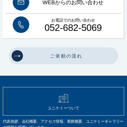
XRD
WDX
特性X線
波長分散分光法
エネルギー分散分光法
EDX
WEBからのお問い合わせ
FE電子銃
エネルギー分解能
熱分析
TG-DTA
DSC
酸化
融解
結晶化
ガラス転移
吸熱
発熱
前処理
ボイド
塗装
お電話でのお問い合わせ
プラスチック
車両塗装
顕微鏡
SEM-EDX
土壌汚染対策法改正
052-682-5069
土壌
土壌汚染
土壌汚染状況調査
健康被害
形質変更時届出区域
土壌環境
清浄度
JIS B 8392
清浄等級
同体粒子
パーティクルカウンター
圧力露点
オイルミスト
オイル蒸気
微生物汚染物質
イオンミリング
前処理装置
高倍率観察
微小分析
ご依頼の流れ
断面作製
結晶コントラスト
面分析
油分分析
ノルマルヘキサン
油含有土壌
TPH試験
脱脂効果
GC-FID
四塩化炭素
トリクロロトリフルオロエタン
AES
XPS
SIMS
TOF-SIMS
電子線
X線
イオン
定量分析
硬さ試験
ビッカース
ロックウェル
鉛筆法
モース
静的硬さ
圧痕
動的硬さ
引っかき硬さ
有機分析
炭化水素計法
全有機体炭素計
元素分析計法
フーリエ変換赤外分光分析
HPLC
LC/MS
塗料品
密着性
耐摩擦性
ユニケミーついて
JIS K 5600
JIS S 6006
揮発性有機化合物
VOC
希釈
質量分析法
JIS K 0125
メスフラスコ
クロロエチレン
揮散
第4類
引火性液体
代表挨拶、会社概要、アクセス情報、業務概要、ユニケミーギャラリー
危険物確認試験
特殊引火物
第一から第四石油類
引火点