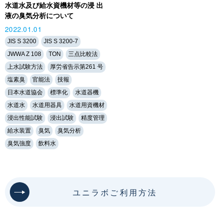
水道水及び給水資機材等の浸 出
液の臭気分析について
2022.01.01
JIS S 3200
JIS S 3200-7
JWWA Z 108
TON
三点比較法
上水試験方法
厚労省告示第261 号
塩素臭
官能法
技報
日本水道協会
標準化
水道器機
水道水
水道用器具
水道用資機材
浸出性能試験
浸出試験
精度管理
給水装置
臭気
臭気分析
臭気強度
飲料水
ユニラボご利用方法