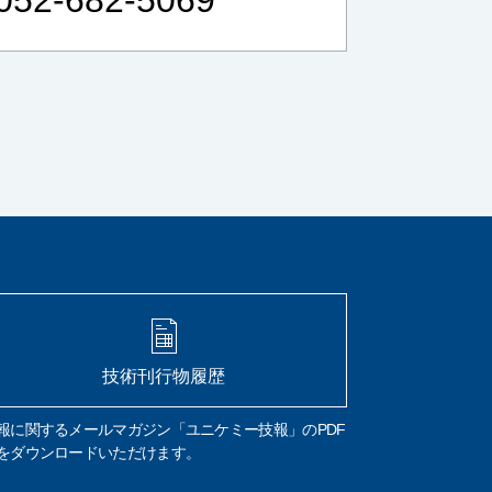
リフラクトリーセラミックファイバー
RCF
作業環境測定
労働安全衛生法
総繊維数
分散染色法
位相差顕微鏡
炭素
硫黄
CS計
赤外線吸光法
燃焼
鉄鋼
高周波炉
管状炉
非鉄金属
セラミック
FT-IR
材質判定
ゴム
樹脂
異物の判定
構造解析
非破壊
微小物の分析
マッピング
イメージング
元素分析
元素組成
窒素定量
フリッツ プレーグル
CHN計
水素
窒素
組成式
コークス類
材料分析
試料汚染
定性分析
試料採取
微小試料
XRD
WDX
特性X線
技術刊行物履歴
波長分散分光法
エネルギー分散分光法
EDX
FE電子銃
エネルギー分解能
報に関するメールマガジン「ユニケミー技報」のPDF
熱分析
TG-DTA
DSC
酸化
融解
をダウンロードいただけます。
結晶化
ガラス転移
吸熱
発熱
前処理