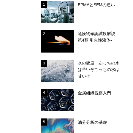
1
EPMAとSEMの違い
危険物確認試験解説 -
2
第4類 引火性液体-
水の硬度 あっちの水
3
は苦いぞこっちの水は
甘いぞ
4
金属組織観察入門
5
油分分析の基礎