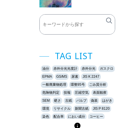
TAG LIST
油分
赤外分光光度計
赤外分光
ガスクロ
EPMA
GS/MS
尿素
JIS K 2247
一般廃棄物処理
環整95号
ごみ質分析
危険物判定
技報
圧縮空気
表面観察
SEM
硬さ
古紙
パルプ
偽装
はがき
環境
リサイクル
新聞古紙
JIS P 8120
染色
配合率
におい成分
コーヒー
香り
香料
加熱脱着法
気中の