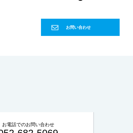
微量成分
国際宇宙ステーション
ISS
宇宙飛行士
飲料水
水パック
ヨウ素
種子島宇宙センター
お問い合わせ
宇宙ステーション補給機
こうのとり
HTV
H2B
グリーン購入法
信頼性確保
PET
特定調達物品
森林認証材
間伐材
軟水
硬水
おいしい水
硬度
キレート滴定
EDTA
金属イオン
誘導結合プラズマ
ICP
健康
マイクロスコープ
形態観察
ハイダイナミックレンジ
HDR
深度合成
金属組織
組織
エッチング
金属組織観察
研磨
琢磨
ダイヤモンド
フェノール
エポキシ
アクリル
低周波音
騒音
1Hz-100Hz
物的影響
周波数補正特性
G特性
SLOW特性
動特性
かおり
お電話でのお問い合わせ
ガスクロマトグラフ
悪臭物質
大気
052-682-5069