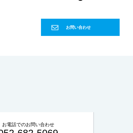
微量成分
国際宇宙ステーション
ISS
宇宙飛行士
飲料水
水パック
ヨウ素
種子島宇宙センター
お問い合わせ
宇宙ステーション補給機
こうのとり
HTV
H2B
グリーン購入法
信頼性確保
PET
特定調達物品
森林認証材
間伐材
軟水
硬水
おいしい水
硬度
キレート滴定
EDTA
金属イオン
誘導結合プラズマ
ICP
健康
マイクロスコープ
形態観察
ハイダイナミックレンジ
HDR
深度合成
金属組織
組織
エッチング
金属組織観察
研磨
琢磨
ダイヤモンド
フェノール
エポキシ
アクリル
低周波音
騒音
1Hz-100Hz
物的影響
周波数補正特性
G特性
SLOW特性
動特性
かおり
お電話でのお問い合わせ
ガスクロマトグラフ
悪臭物質
大気
052-682-5069