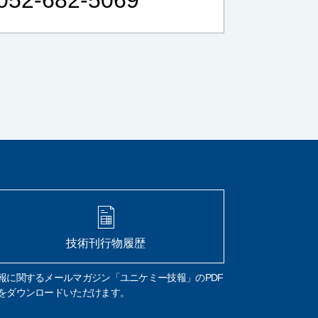
リフラクトリーセラミックファイバー
RCF
作業環境測定
労働安全衛生法
総繊維数
分散染色法
位相差顕微鏡
炭素
硫黄
CS計
赤外線吸光法
燃焼
鉄鋼
高周波炉
管状炉
非鉄金属
セラミック
FT-IR
材質判定
ゴム
樹脂
異物の判定
構造解析
非破壊
微小物の分析
マッピング
イメージング
元素分析
元素組成
窒素定量
フリッツ プレーグル
CHN計
水素
窒素
組成式
コークス類
材料分析
試料汚染
定性分析
試料採取
微小試料
XRD
WDX
特性X線
技術刊行物履歴
波長分散分光法
エネルギー分散分光法
EDX
FE電子銃
エネルギー分解能
報に関するメールマガジン「ユニケミー技報」のPDF
熱分析
TG-DTA
DSC
酸化
融解
をダウンロードいただけます。
結晶化
ガラス転移
吸熱
発熱
前処理