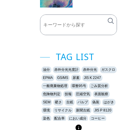
TAG LIST
油分
赤外分光光度計
赤外分光
ガスクロ
EPMA
GS/MS
尿素
JIS K 2247
一般廃棄物処理
環整95号
ごみ質分析
危険物判定
技報
圧縮空気
表面観察
SEM
硬さ
古紙
パルプ
偽装
はがき
環境
リサイクル
新聞古紙
JIS P 8120
染色
配合率
におい成分
コーヒー
香り
香料
加熱脱着法
気中の