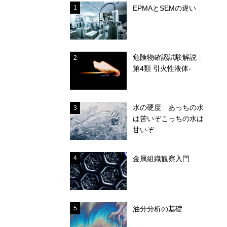
1
EPMAとSEMの違い
危険物確認試験解説 -
2
第4類 引火性液体-
水の硬度 あっちの水
3
は苦いぞこっちの水は
甘いぞ
4
金属組織観察入門
5
油分分析の基礎