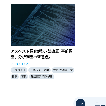
アスベスト調査解説 - 法改正､事前調
査、分析調査の留意点に…
2024.01.05
アスベスト
アスベスト調査
大気汚染防止法
技報
石綿
石綿障害予防規則
ユ