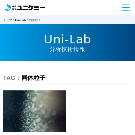
トップ
Uni-Lab
同体粒子
Uni-Lab
分析技術情報
TAG：
同体粒子