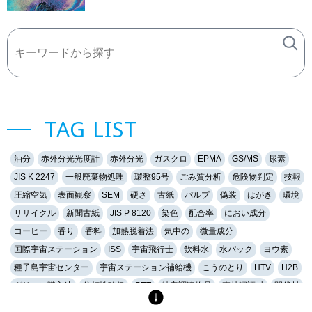
TAG LIST
油分
赤外分光光度計
赤外分光
ガスクロ
EPMA
GS/MS
尿素
JIS K 2247
一般廃棄物処理
環整95号
ごみ質分析
危険物判定
技報
圧縮空気
表面観察
SEM
硬さ
古紙
パルプ
偽装
はがき
環境
リサイクル
新聞古紙
JIS P 8120
染色
配合率
におい成分
コーヒー
香り
香料
加熱脱着法
気中の
微量成分
国際宇宙ステーション
ISS
宇宙飛行士
飲料水
水パック
ヨウ素
種子島宇宙センター
宇宙ステーション補給機
こうのとり
HTV
H2B
グリーン購入法
信頼性確保
PET
特定調達物品
森林認証材
間伐材
軟水
硬水
おいしい水
硬度
キレート滴定
EDTA
金属イオン