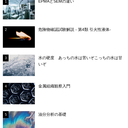
EPMAとSEMの違い
1
危険物確認試験解説 - 第4類 引火性液体-
2
水の硬度 あっちの水は苦いぞこっちの水は甘
3
いぞ
金属組織観察入門
4
油分分析の基礎
5