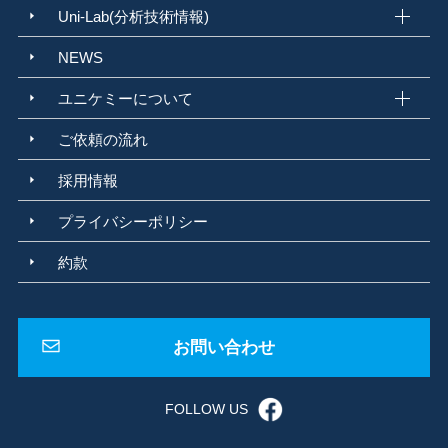
Uni-Lab(分析技術情報)
日本水道協会
浸出性能試験
JIS S 3200
臭気強度
TON
塩素臭
精度管理
標準化
尿素分析
臭気分析
JIS K 2247-1 2021
環境水
NEWS
河川水
地下水
公共用水域
環告59号
環告10号
水道法
上水道
ユニケミーについて
簡易水道
水質基準
水質検査機関
建築物飲料水水質検査業
金属腐食
局部腐食
異種金属接触腐食
ガルバニック腐食
粒界腐食
ご依頼の流れ
遊離珪酸含有率測定
孔食
酸素濃淡電池腐食
腐食調査
化学物質管理
ばく露
リスクアセスメント
労働安全衛生規則
ばく露管理値
採用情報
個人ばく露測定
法改正
断面試料作製
蛍光顕微鏡
内部欠陥
プライバシーポリシー
内部組成
可視化技術
落射観察
蛍光観察
製品不具合
カルボR
耐久テスト
純水
JIS K 0557:1998
ISO 3696-1987
約款
蓄電池用精製水規格
周期表
ドミトリ メンデレーエフ
化学の基礎
アスベスト
石綿
アスベスト調査
大気汚染防止法
石綿障害予防規則
GC/MS
PT法
HS法
パージ・トラップ法
ヘッドスペース法
お問い合わせ
サーマルデソープション法
紅茶の香り成分
原子量
シャルルドクーロン
アイザックニュートン
電子殻
防災
地震
FOLLOW US
災害対策
BCP
福利厚生
電子軌道
FFT 周波数
床振動測定
保全予防
予知保全
高速フーリエ変換
FFT
クラフトジン
宇宙GIN