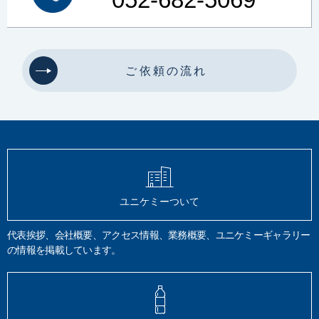
土壌
土壌汚染
土壌汚染状況調査
健康被害
形質変更時届出区域
土壌環境
清浄度
JIS B 8392
清浄等級
同体粒子
パーティクルカウンター
圧力露点
オイルミスト
オイル蒸気
微生物汚染物質
イオンミリング
前処理装置
高倍率観察
微小分析
ご依頼の流れ
断面作製
結晶コントラスト
面分析
油分分析
ノルマルヘキサン
油含有土壌
TPH試験
脱脂効果
GC-FID
四塩化炭素
トリクロロトリフルオロエタン
AES
XPS
SIMS
TOF-SIMS
電子線
X線
イオン
定量分析
硬さ試験
ビッカース
ロックウェル
鉛筆法
モース
静的硬さ
圧痕
動的硬さ
引っかき硬さ
有機分析
炭化水素計法
全有機体炭素計
元素分析計法
フーリエ変換赤外分光分析
HPLC
LC/MS
塗料品
密着性
耐摩擦性
ユニケミーついて
JIS K 5600
JIS S 6006
揮発性有機化合物
VOC
希釈
質量分析法
JIS K 0125
メスフラスコ
クロロエチレン
揮散
第4類
引火性液体
代表挨拶、会社概要、アクセス情報、業務概要、ユニケミーギャラリー
危険物確認試験
特殊引火物
第一から第四石油類
引火点
の情報を掲載しています。
アルコール類
危険物データベース登録
安全データシート
SDS
表面分析
水道器機
浸出試験
日本水道協会規格
JWWA Z 108
JIS S 3200-7
銅
鉛
亜鉛
カドニウム
鉄
六価クロム