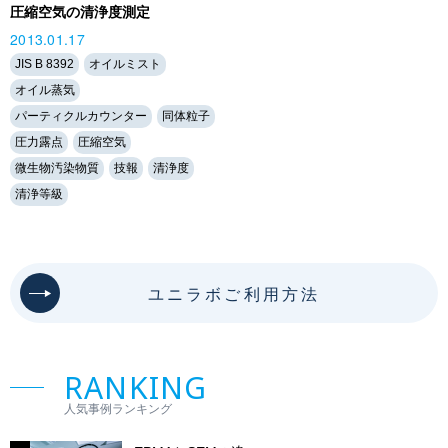
圧縮空気の清浄度測定
2013.01.17
JIS B 8392
オイルミスト
オイル蒸気
パーティクルカウンター
同体粒子
圧力露点
圧縮空気
微生物汚染物質
技報
清浄度
清浄等級
ユニラボご利用方法
RANKING
人気事例ランキング