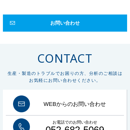
誘導結合プラズマ
ICP
健康
マイクロスコープ
形態観察
ハイダイナミックレンジ
HDR
深度合成
金属組織
組織
エッチング
金属組織観察
研磨
琢磨
ダイヤモンド
フェノール
お問い合わせ
エポキシ
アクリル
低周波音
騒音
1Hz-100Hz
物的影響
周波数補正特性
G特性
SLOW特性
動特性
かおり
ガスクロマトグラフ
悪臭物質
大気
リフラクトリーセラミックファイバー
RCF
作業環境測定
CONTACT
労働安全衛生法
総繊維数
分散染色法
位相差顕微鏡
炭素
硫黄
CS計
赤外線吸光法
燃焼
鉄鋼
高周波炉
管状炉
非鉄金属
セラミック
FT-IR
材質判定
ゴム
樹脂
異物の判定
構造解析
生産・製造のトラブルでお困りの方、分析のご相談は
非破壊
微小物の分析
マッピング
イメージング
元素分析
元素組成
お気軽にお問い合わせください。
窒素定量
フリッツ プレーグル
CHN計
水素
窒素
組成式
コークス類
材料分析
試料汚染
定性分析
試料採取
微小試料
XRD
WDX
特性X線
波長分散分光法
エネルギー分散分光法
EDX
WEBからのお問い合わせ
FE電子銃
エネルギー分解能
熱分析
TG-DTA
DSC
酸化
融解
結晶化
ガラス転移
吸熱
発熱
前処理
ボイド
塗装
お電話でのお問い合わせ
プラスチック
車両塗装
顕微鏡
SEM-EDX
土壌汚染対策法改正
052-682-5069