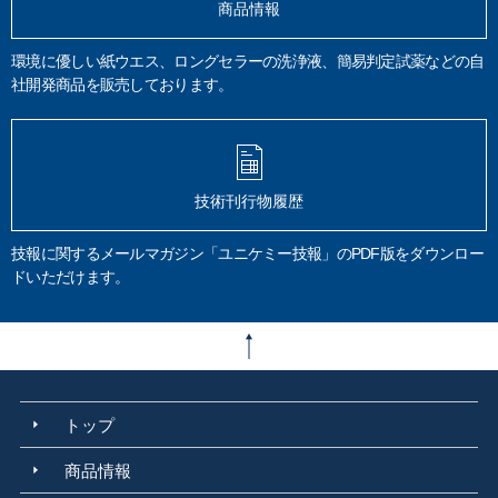
フェノール類
環境大気
吟醸香
かおり風景100選
HS-GC/MS
商品情報
悪臭防止法
熱分解GC/MS
排ガス
空気分析
TD-GC/MS
有機化合物
付着油分
脱脂洗浄
表面不良
試料分解法
溶解
加圧酸分解
環境に優しい紙ウエス、ロングセラーの洗浄液、簡易判定試薬などの自
社開発商品を販売しております。
マイクロ波酸分解
常圧酸分解
るつぼ
JIS B 8392-1
固体粒子測定
ダイオキシン
環境教育
作業環境教育
技術指導
教育
コンサルティング
STA 2500 Regulus
受託分析
ペーパーレス
ミクロの傑視展
速報
分析結果
SEM写真
電子染色
ブタジエン
技術刊行物履歴
ABS樹脂
樹脂めっき品
オスミウム染色
ラボタオル
吸水度
炭素材料
鉛筆
溶接ヒューム
アーク溶接
引火点
タグ密閉法
技報に関するメールマガジン「ユニケミー技報」のPDF版をダウンロー
迅速平衡密閉法
ペンスキーマルテンス密閉法
クリーブランド開放法
ドいただけます。
JIS K 2265
ビフィズス菌
ヒトミルクオリゴ糖
高分子材料
火災の原因調査
火災
トラッキング火災
家庭の理化学分析
破面観察
デジタルマイクロスコープ
報告書例
環境分析
排水分析
JIS K 0102
環告64号
水質汚濁防止法
工場排水
健康項目
生活環境項目
臭気
厚労省告示第261 号
上水試験方法
官能法
三点比較法
カルキ臭
トップ
アドブルー
尿素水
AUS 32
品質要件
ディーゼル車
SCR
CO2
NOx 窒素酸化物
還元剤
アンモニア
排気ガス浄化
軽油
尿素濃度
商品情報
アルカリ度
不溶解分
水道水
水道用資機材
水道用器具
給水装置