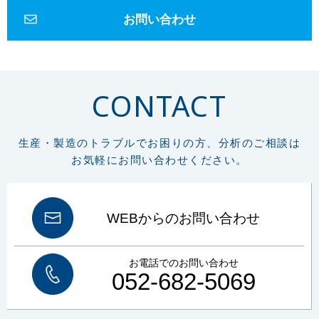
エッチング
金属組織観察
研磨
琢磨
ダイヤモンド
フェノール
お問い合わせ
エポキシ
アクリル
低周波音
騒音
1Hz-100Hz
物的影響
周波数補正特性
G特性
SLOW特性
動特性
かおり
ガスクロマトグラフ
悪臭物質
大気
リフラクトリーセラミックファイバー
RCF
作業環境測定
CONTACT
労働安全衛生法
総繊維数
分散染色法
位相差顕微鏡
炭素
硫黄
CS計
赤外線吸光法
燃焼
鉄鋼
高周波炉
管状炉
非鉄金属
セラミック
FT-IR
材質判定
ゴム
樹脂
異物の判定
構造解析
生産・製造のトラブルでお困りの方、分析のご相談は
非破壊
微小物の分析
マッピング
イメージング
元素分析
元素組成
お気軽にお問い合わせください。
窒素定量
フリッツ プレーグル
CHN計
水素
窒素
組成式
コークス類
材料分析
試料汚染
定性分析
試料採取
微小試料
XRD
WDX
特性X線
波長分散分光法
エネルギー分散分光法
EDX
WEBからのお問い合わせ
FE電子銃
エネルギー分解能
熱分析
TG-DTA
DSC
酸化
融解
結晶化
ガラス転移
吸熱
発熱
前処理
ボイド
塗装
お電話でのお問い合わせ
プラスチック
車両塗装
顕微鏡
SEM-EDX
土壌汚染対策法改正
052-682-5069
土壌
土壌汚染
土壌汚染状況調査
健康被害
形質変更時届出区域
土壌環境
清浄度
JIS B 8392
清浄等級
同体粒子