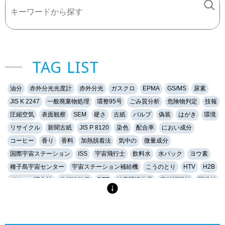
TAG LIST
油分
赤外分光光度計
赤外分光
ガスクロ
EPMA
GS/MS
尿素
JIS K 2247
一般廃棄物処理
環整95号
ごみ質分析
危険物判定
技報
圧縮空気
表面観察
SEM
硬さ
古紙
パルプ
偽装
はがき
環境
リサイクル
新聞古紙
JIS P 8120
染色
配合率
におい成分
コーヒー
香り
香料
加熱脱着法
気中の
微量成分
国際宇宙ステーション
ISS
宇宙飛行士
飲料水
水パック
ヨウ素
種子島宇宙センター
宇宙ステーション補給機
こうのとり
HTV
H2B
グリーン購入法
信頼性確保
PET
特定調達物品
森林認証材
間伐材
軟水
硬水
おいしい水
硬度
キレート滴定
EDTA
金属イオン
誘導結合プラズマ
ICP
健康
マイクロスコープ
形態観察
ハイダイナミックレンジ
HDR
深度合成
金属組織
組織