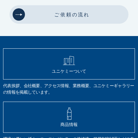
パーティクルカウンター
圧力露点
オイルミスト
オイル蒸気
微生物汚染物質
イオンミリング
前処理装置
高倍率観察
微小分析
ご依頼の流れ
断面作製
結晶コントラスト
面分析
油分分析
ノルマルヘキサン
油含有土壌
TPH試験
脱脂効果
GC-FID
四塩化炭素
トリクロロトリフルオロエタン
AES
XPS
SIMS
TOF-SIMS
電子線
X線
イオン
定量分析
硬さ試験
ビッカース
ロックウェル
鉛筆法
モース
静的硬さ
圧痕
動的硬さ
引っかき硬さ
有機分析
炭化水素計法
全有機体炭素計
元素分析計法
フーリエ変換赤外分光分析
HPLC
LC/MS
塗料品
密着性
耐摩擦性
ユニケミーついて
JIS K 5600
JIS S 6006
揮発性有機化合物
VOC
希釈
質量分析法
JIS K 0125
メスフラスコ
クロロエチレン
揮散
第4類
引火性液体
代表挨拶、会社概要、アクセス情報、業務概要、ユニケミーギャラリー
危険物確認試験
特殊引火物
第一から第四石油類
引火点
の情報を掲載しています。
アルコール類
危険物データベース登録
安全データシート
SDS
表面分析
水道器機
浸出試験
日本水道協会規格
JWWA Z 108
JIS S 3200-7
銅
鉛
亜鉛
カドニウム
鉄
六価クロム
フェノール類
環境大気
吟醸香
かおり風景100選
HS-GC/MS
商品情報
悪臭防止法
熱分解GC/MS
排ガス
空気分析
TD-GC/MS
有機化合物