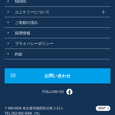
NEWS
河川水
地下水
公共用水域
環告59号
環告10号
水道法
上水道
ユニケミーについて
簡易水道
水質基準
水質検査機関
建築物飲料水水質検査業
金属腐食
局部腐食
異種金属接触腐食
ガルバニック腐食
粒界腐食
ご依頼の流れ
遊離珪酸含有率測定
孔食
酸素濃淡電池腐食
腐食調査
化学物質管理
ばく露
リスクアセスメント
労働安全衛生規則
ばく露管理値
採用情報
個人ばく露測定
法改正
断面試料作製
蛍光顕微鏡
内部欠陥
プライバシーポリシー
内部組成
可視化技術
落射観察
蛍光観察
製品不具合
カルボR
耐久テスト
純水
JIS K 0557:1998
ISO 3696-1987
約款
蓄電池用精製水規格
周期表
ドミトリ メンデレーエフ
化学の基礎
アスベスト
石綿
アスベスト調査
大気汚染防止法
石綿障害予防規則
GC/MS
PT法
HS法
パージ・トラップ法
ヘッドスペース法
お問い合わせ
サーマルデソープション法
紅茶の香り成分
原子量
シャルルドクーロン
アイザックニュートン
電子殻
防災
地震
FOLLOW US
災害対策
BCP
福利厚生
電子軌道
FFT 周波数
床振動測定
保全予防
予知保全
高速フーリエ変換
FFT
クラフトジン
宇宙GIN
ASTRONAUTS WATER
画像解析法
粒子解析
コンタミ解析法
〒456-0034 名古屋市熱田区伝馬 1-11-1
MAP
視野法
パーティクルファインダー法
香気成分
波の干渉
位相
振動
TEL:052-682-5069（代）