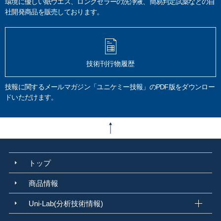
付着油分
脱脂洗浄
表面不良
試料分解法
溶解
加圧酸分解
環境に優しい紙ウエス、ロングセラーの洗浄液、簡易判定試薬などの自
社開発商品を販売しております。
マイクロ波酸分解
常圧酸分解
るつぼ
JIS B 8392-1
固体粒子測定
ダイオキシン
環境教育
作業環境教育
技術指導
教育
コンサルティング
STA 2500 Regulus
受託分析
ペーパーレス
ミクロの傑視展
速報
分析結果
SEM写真
電子染色
ブタジエン
技術刊行物履歴
ABS樹脂
樹脂めっき品
オスミウム染色
ラボタオル
吸水度
炭素材料
鉛筆
溶接ヒューム
アーク溶接
引火点
タグ密閉法
技報に関するメールマガジン「ユニケミー技報」のPDF版をダウンロー
迅速平衡密閉法
ペンスキーマルテンス密閉法
クリーブランド開放法
ドいただけます。
JIS K 2265
ビフィズス菌
ヒトミルクオリゴ糖
高分子材料
火災の原因調査
火災
トラッキング火災
家庭の理化学分析
破面観察
デジタルマイクロスコープ
報告書例
環境分析
排水分析
JIS K 0102
環告64号
水質汚濁防止法
工場排水
健康項目
生活環境項目
臭気
厚労省告示第261 号
上水試験方法
官能法
三点比較法
カルキ臭
トップ
アドブルー
尿素水
AUS 32
品質要件
ディーゼル車
SCR
CO2
NOx 窒素酸化物
還元剤
アンモニア
排気ガス浄化
軽油
尿素濃度
商品情報
アルカリ度
不溶解分
水道水
水道用資機材
水道用器具
給水装置
Uni-Lab(分析技術情報)
日本水道協会
浸出性能試験
JIS S 3200
臭気強度
TON
塩素臭
精度管理
標準化
尿素分析
臭気分析
JIS K 2247-1 2021
環境水