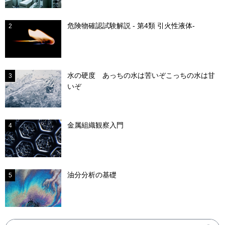
危険物確認試験解説 - 第4類 引火性液体-
2
水の硬度 あっちの水は苦いぞこっちの水は甘
3
いぞ
金属組織観察入門
4
油分分析の基礎
5