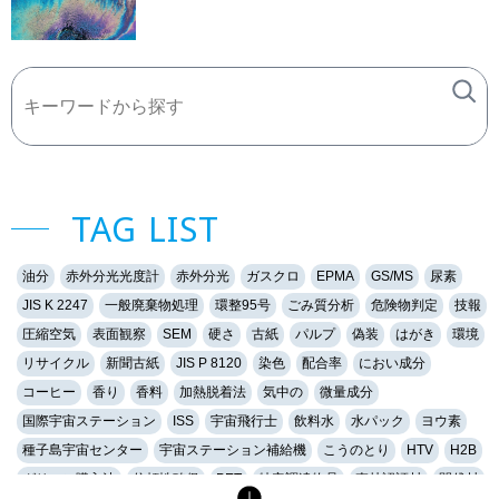
TAG LIST
油分
赤外分光光度計
赤外分光
ガスクロ
EPMA
GS/MS
尿素
JIS K 2247
一般廃棄物処理
環整95号
ごみ質分析
危険物判定
技報
圧縮空気
表面観察
SEM
硬さ
古紙
パルプ
偽装
はがき
環境
リサイクル
新聞古紙
JIS P 8120
染色
配合率
におい成分
コーヒー
香り
香料
加熱脱着法
気中の
微量成分
国際宇宙ステーション
ISS
宇宙飛行士
飲料水
水パック
ヨウ素
種子島宇宙センター
宇宙ステーション補給機
こうのとり
HTV
H2B
グリーン購入法
信頼性確保
PET
特定調達物品
森林認証材
間伐材