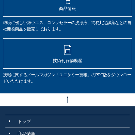
フェノール類
環境大気
吟醸香
かおり風景100選
HS-GC/MS
商品情報
悪臭防止法
熱分解GC/MS
排ガス
空気分析
TD-GC/MS
有機化合物
付着油分
脱脂洗浄
表面不良
試料分解法
溶解
加圧酸分解
環境に優しい紙ウエス、ロングセラーの洗浄液、簡易判定試薬などの自
社開発商品を販売しております。
マイクロ波酸分解
常圧酸分解
るつぼ
JIS B 8392-1
固体粒子測定
ダイオキシン
環境教育
作業環境教育
技術指導
教育
コンサルティング
STA 2500 Regulus
受託分析
ペーパーレス
ミクロの傑視展
速報
分析結果
SEM写真
電子染色
ブタジエン
技術刊行物履歴
ABS樹脂
樹脂めっき品
オスミウム染色
ラボタオル
吸水度
炭素材料
鉛筆
溶接ヒューム
アーク溶接
引火点
タグ密閉法
技報に関するメールマガジン「ユニケミー技報」のPDF版をダウンロー
迅速平衡密閉法
ペンスキーマルテンス密閉法
クリーブランド開放法
ドいただけます。
JIS K 2265
ビフィズス菌
ヒトミルクオリゴ糖
高分子材料
火災の原因調査
火災
トラッキング火災
家庭の理化学分析
破面観察
デジタルマイクロスコープ
報告書例
環境分析
排水分析
JIS K 0102
環告64号
水質汚濁防止法
工場排水
健康項目
生活環境項目
臭気
厚労省告示第261 号
上水試験方法
官能法
三点比較法
カルキ臭
トップ
アドブルー
尿素水
AUS 32
品質要件
ディーゼル車
SCR
CO2
NOx 窒素酸化物
還元剤
アンモニア
排気ガス浄化
軽油
尿素濃度
商品情報