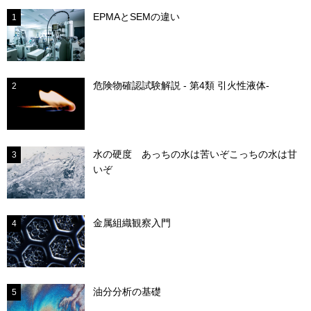
EPMAとSEMの違い
1
危険物確認試験解説 - 第4類 引火性液体-
2
水の硬度 あっちの水は苦いぞこっちの水は甘
3
いぞ
金属組織観察入門
4
油分分析の基礎
5