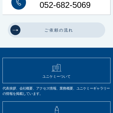
プラスチック
車両塗装
顕微鏡
SEM-EDX
土壌汚染対策法改正
052-682-5069
土壌
土壌汚染
土壌汚染状況調査
健康被害
形質変更時届出区域
土壌環境
清浄度
JIS B 8392
清浄等級
同体粒子
パーティクルカウンター
圧力露点
オイルミスト
オイル蒸気
微生物汚染物質
イオンミリング
前処理装置
高倍率観察
微小分析
ご依頼の流れ
断面作製
結晶コントラスト
面分析
油分分析
ノルマルヘキサン
油含有土壌
TPH試験
脱脂効果
GC-FID
四塩化炭素
トリクロロトリフルオロエタン
AES
XPS
SIMS
TOF-SIMS
電子線
X線
イオン
定量分析
硬さ試験
ビッカース
ロックウェル
鉛筆法
モース
静的硬さ
圧痕
動的硬さ
引っかき硬さ
有機分析
炭化水素計法
全有機体炭素計
元素分析計法
フーリエ変換赤外分光分析
HPLC
LC/MS
塗料品
密着性
耐摩擦性
ユニケミーついて
JIS K 5600
JIS S 6006
揮発性有機化合物
VOC
希釈
質量分析法
JIS K 0125
メスフラスコ
クロロエチレン
揮散
第4類
引火性液体
代表挨拶、会社概要、アクセス情報、業務概要、ユニケミーギャラリー
危険物確認試験
特殊引火物
第一から第四石油類
引火点
の情報を掲載しています。
アルコール類
危険物データベース登録
安全データシート
SDS
表面分析
水道器機
浸出試験
日本水道協会規格
JWWA Z 108
JIS S 3200-7
銅
鉛
亜鉛
カドニウム
鉄
六価クロム