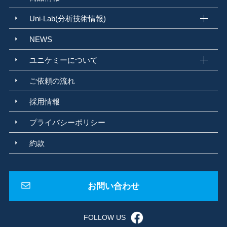
アルカリ度
不溶解分
水道水
水道用資機材
水道用器具
給水装置
Uni-Lab(分析技術情報)
日本水道協会
浸出性能試験
JIS S 3200
臭気強度
TON
塩素臭
精度管理
標準化
尿素分析
臭気分析
JIS K 2247-1 2021
環境水
NEWS
河川水
地下水
公共用水域
環告59号
環告10号
水道法
上水道
ユニケミーについて
簡易水道
水質基準
水質検査機関
建築物飲料水水質検査業
金属腐食
局部腐食
異種金属接触腐食
ガルバニック腐食
粒界腐食
ご依頼の流れ
遊離珪酸含有率測定
孔食
酸素濃淡電池腐食
腐食調査
化学物質管理
ばく露
リスクアセスメント
労働安全衛生規則
ばく露管理値
採用情報
個人ばく露測定
法改正
断面試料作製
蛍光顕微鏡
内部欠陥
プライバシーポリシー
内部組成
可視化技術
落射観察
蛍光観察
製品不具合
カルボR
耐久テスト
純水
JIS K 0557:1998
ISO 3696-1987
約款
蓄電池用精製水規格
周期表
ドミトリ メンデレーエフ
化学の基礎
アスベスト
石綿
アスベスト調査
大気汚染防止法
石綿障害予防規則
GC/MS
PT法
HS法
パージ・トラップ法
ヘッドスペース法
お問い合わせ
サーマルデソープション法
紅茶の香り成分
原子量
シャルルドクーロン
アイザックニュートン
電子殻
防災
地震
FOLLOW US
災害対策
BCP
福利厚生
電子軌道
FFT 周波数
床振動測定