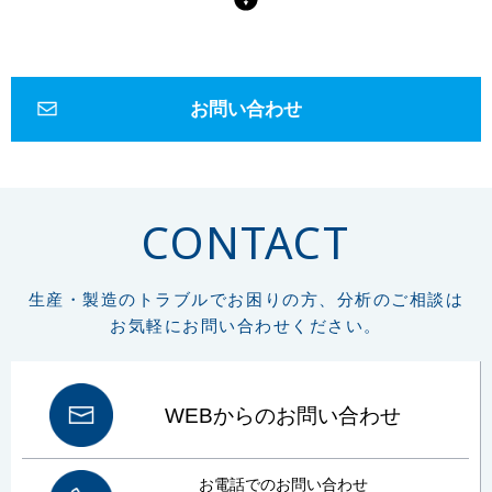
軟水
硬水
おいしい水
硬度
キレート滴定
EDTA
金属イオン
誘導結合プラズマ
ICP
健康
マイクロスコープ
形態観察
ハイダイナミックレンジ
HDR
深度合成
金属組織
組織
エッチング
金属組織観察
研磨
琢磨
ダイヤモンド
フェノール
お問い合わせ
エポキシ
アクリル
低周波音
騒音
1Hz-100Hz
物的影響
周波数補正特性
G特性
SLOW特性
動特性
かおり
ガスクロマトグラフ
悪臭物質
大気
リフラクトリーセラミックファイバー
RCF
作業環境測定
CONTACT
労働安全衛生法
総繊維数
分散染色法
位相差顕微鏡
炭素
硫黄
CS計
赤外線吸光法
燃焼
鉄鋼
高周波炉
管状炉
非鉄金属
セラミック
FT-IR
材質判定
ゴム
樹脂
異物の判定
構造解析
生産・製造のトラブルでお困りの方、分析のご相談は
非破壊
微小物の分析
マッピング
イメージング
元素分析
元素組成
お気軽にお問い合わせください。
窒素定量
フリッツ プレーグル
CHN計
水素
窒素
組成式
コークス類
材料分析
試料汚染
定性分析
試料採取
微小試料
XRD
WDX
特性X線
波長分散分光法
エネルギー分散分光法
EDX
WEBからのお問い合わせ
FE電子銃
エネルギー分解能
熱分析
TG-DTA
DSC
酸化
融解
結晶化
ガラス転移
吸熱
発熱
前処理
ボイド
塗装
お電話でのお問い合わせ