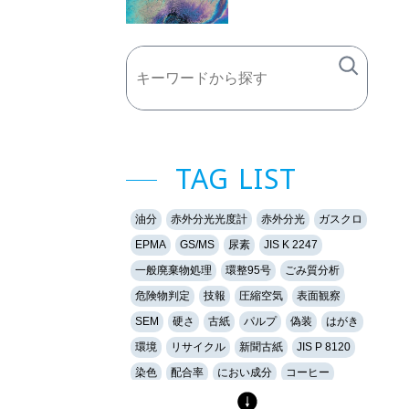
TAG LIST
油分
赤外分光光度計
赤外分光
ガスクロ
EPMA
GS/MS
尿素
JIS K 2247
一般廃棄物処理
環整95号
ごみ質分析
危険物判定
技報
圧縮空気
表面観察
SEM
硬さ
古紙
パルプ
偽装
はがき
環境
リサイクル
新聞古紙
JIS P 8120
染色
配合率
におい成分
コーヒー
香り
香料
加熱脱着法
気中の