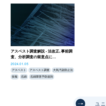
アスベスト調査解説 - 法改正､事前調
査、分析調査の留意点に…
2024.01.05
アスベスト
アスベスト調査
大気汚染防止法
技報
石綿
石綿障害予防規則
ユ