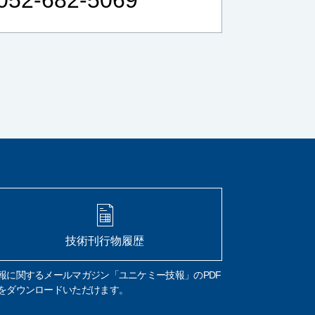
リフラクトリーセラミックファイバー
RCF
作業環境測定
労働安全衛生法
総繊維数
分散染色法
位相差顕微鏡
炭素
硫黄
CS計
赤外線吸光法
燃焼
鉄鋼
高周波炉
管状炉
非鉄金属
セラミック
FT-IR
材質判定
ゴム
樹脂
異物の判定
構造解析
非破壊
微小物の分析
マッピング
イメージング
元素分析
元素組成
窒素定量
フリッツ プレーグル
CHN計
水素
窒素
組成式
コークス類
材料分析
試料汚染
定性分析
試料採取
微小試料
XRD
WDX
特性X線
技術刊行物履歴
波長分散分光法
エネルギー分散分光法
EDX
FE電子銃
エネルギー分解能
報に関するメールマガジン「ユニケミー技報」のPDF
熱分析
TG-DTA
DSC
酸化
融解
をダウンロードいただけます。
結晶化
ガラス転移
吸熱
発熱
前処理