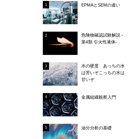
1
EPMAとSEMの違い
危険物確認試験解説 -
2
第4類 引火性液体-
水の硬度 あっちの水
3
は苦いぞこっちの水は
甘いぞ
4
金属組織観察入門
5
油分分析の基礎