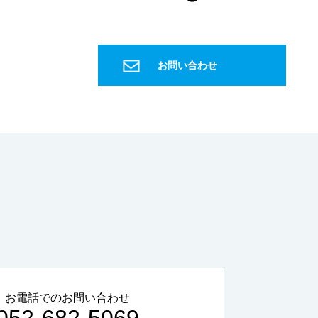
微量成分
国際宇宙ステーション
ISS
宇宙飛行士
飲料水
水パック
ヨウ素
種子島宇宙センター
お問い合わせ
宇宙ステーション補給機
こうのとり
HTV
H2B
グリーン購入法
信頼性確保
PET
特定調達物品
森林認証材
間伐材
軟水
硬水
おいしい水
硬度
キレート滴定
EDTA
金属イオン
誘導結合プラズマ
ICP
健康
マイクロスコープ
形態観察
ハイダイナミックレンジ
HDR
深度合成
金属組織
組織
エッチング
金属組織観察
研磨
琢磨
ダイヤモンド
フェノール
エポキシ
アクリル
低周波音
騒音
1Hz-100Hz
物的影響
周波数補正特性
G特性
SLOW特性
動特性
かおり
お電話でのお問い合わせ
ガスクロマトグラフ
悪臭物質
大気
052-682-5069