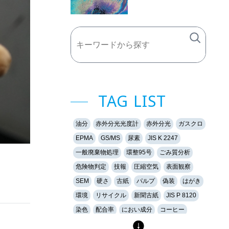
TAG LIST
油分
赤外分光光度計
赤外分光
ガスクロ
EPMA
GS/MS
尿素
JIS K 2247
一般廃棄物処理
環整95号
ごみ質分析
危険物判定
技報
圧縮空気
表面観察
SEM
硬さ
古紙
パルプ
偽装
はがき
環境
リサイクル
新聞古紙
JIS P 8120
染色
配合率
におい成分
コーヒー
香り
香料
加熱脱着法
気中の