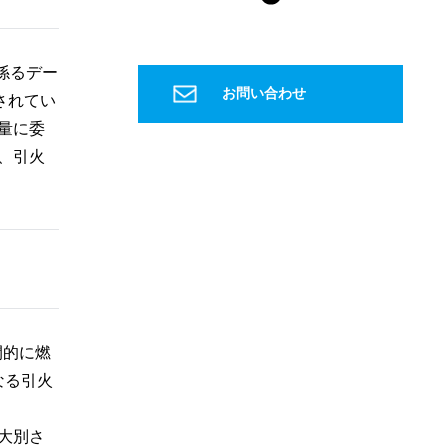
微量成分
国際宇宙ステーション
ISS
宇宙飛行士
飲料水
水パック
ヨウ素
係るデー
種子島宇宙センター
お問い合わせ
されてい
宇宙ステーション補給機
こうのとり
HTV
量に委
H2B
グリーン購入法
信頼性確保
PET
、引火
特定調達物品
森林認証材
間伐材
軟水
硬水
おいしい水
硬度
キレート滴定
EDTA
金属イオン
誘導結合プラズマ
ICP
健康
マイクロスコープ
形態観察
ハイダイナミックレンジ
HDR
深度合成
金属組織
組織
エッチング
金属組織観察
研磨
琢磨
ダイヤモンド
フェノール
間的に燃
エポキシ
アクリル
低周波音
騒音
なる引火
1Hz-100Hz
物的影響
周波数補正特性
G特性
SLOW特性
動特性
かおり
大別さ
ガスクロマトグラフ
悪臭物質
大気