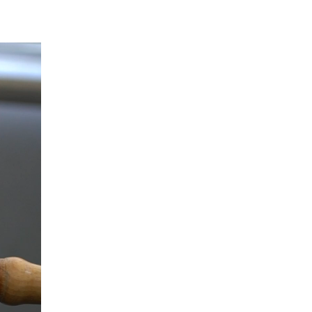
リフラクトリーセラミックファイバー
RCF
作業環境測定
労働安全衛生法
総繊維数
分散染色法
位相差顕微鏡
炭素
硫黄
CS計
赤外線吸光法
燃焼
鉄鋼
高周波炉
管状炉
非鉄金属
セラミック
FT-IR
材質判定
ゴム
樹脂
異物の判定
構造解析
非破壊
微小物の分析
マッピング
イメージング
元素分析
元素組成
窒素定量
フリッツ プレーグル
CHN計
水素
窒素
組成式
コークス類
材料分析
試料汚染
定性分析
試料採取
微小試料
XRD
WDX
特性X線
波長分散分光法
エネルギー分散分光法
EDX
FE電子銃
エネルギー分解能
熱分析
TG-DTA
DSC
酸化
融解
結晶化
ガラス転移
吸熱
発熱
前処理