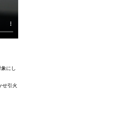
ボイド
塗装
プラスチック
車両塗装
顕微鏡
SEM-EDX
土壌汚染対策法改正
土壌
土壌汚染
土壌汚染状況調査
健康被害
形質変更時届出区域
土壌環境
清浄度
JIS B 8392
清浄等級
同体粒子
パーティクルカウンター
圧力露点
オイルミスト
オイル蒸気
微生物汚染物質
イオンミリング
前処理装置
高倍率観察
対象にし
微小分析
断面作製
結晶コントラスト
面分析
油分分析
ノルマルヘキサン
かせ引火
油含有土壌
TPH試験
脱脂効果
GC-FID
四塩化炭素
トリクロロトリフルオロエタン
AES
XPS
SIMS
TOF-SIMS
電子線
X線
イオン
定量分析
硬さ試験
ビッカース
ロックウェル
鉛筆法
モース
静的硬さ
圧痕
動的硬さ
引っかき硬さ