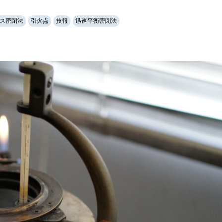
ス密閉法
引火点
技報
迅速平衡密閉法