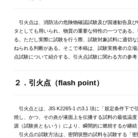
引火点は、消防法の危険物確認試験及び国連勧告及びGH
タとしても用いられ、物質の重要な特性の一つである。引
る。ただし実際に試験を行う際、試験対象試料に適切な
ねられる判断がある。そこで本稿は、試験実務者の立場
点試験について紹介する。引火点試験に関わる方の参考
２．引火点（flash point）
引火点とは、JIS K2265-1 の3.1 項に「規定
焼し、かつ、その炎が液面上を伝播する試料の最低温度を1
源（試験炎ともいう）により、瞬間的に燃焼するが
引火点の試験方法は、密閉状態の試料を試験する「密