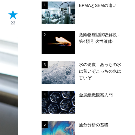
1
EPMAとSEMの違い
23
危険物確認試験解説 -
2
第4類 引火性液体-
水の硬度 あっちの水
3
は苦いぞこっちの水は
甘いぞ
4
金属組織観察入門
5
油分分析の基礎