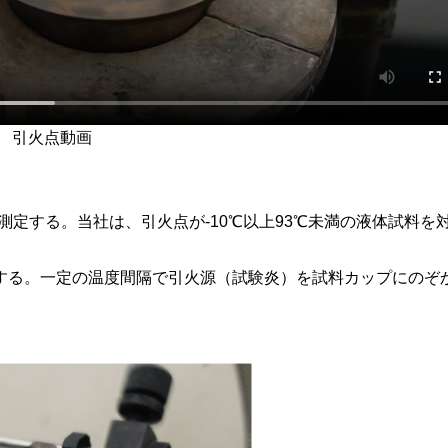
引火点動画
定する。当社は、引火点が-10℃以上93℃未満の液体試料を
熱する。一定の温度間隔で引火源（試験炎）を試料カップにのぞ