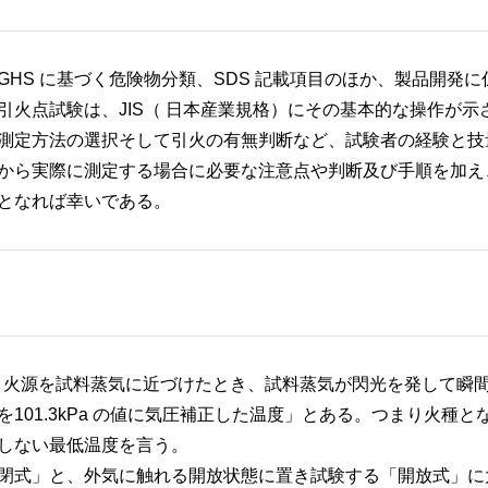
S に基づく危険物分類、SDS 記載項目のほか、製品開発に
火点試験は、JIS（ 日本産業規格）にその基本的な操作が示
測定方法の選択そして引火の有無判断など、試験者の経験と技
から実際に測定する場合に必要な注意点や判断及び手順を加え
となれば幸いである。
条件下で引火源を試料蒸気に近づけたとき、試料蒸気が閃光を発して瞬
01.3kPa の値に気圧補正した温度」とある。つまり火種と
継続しない最低温度を言う。
閉式」と、外気に触れる開放状態に置き試験する「開放式」に