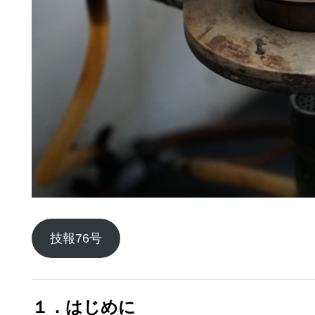
技報76号
１．はじめに