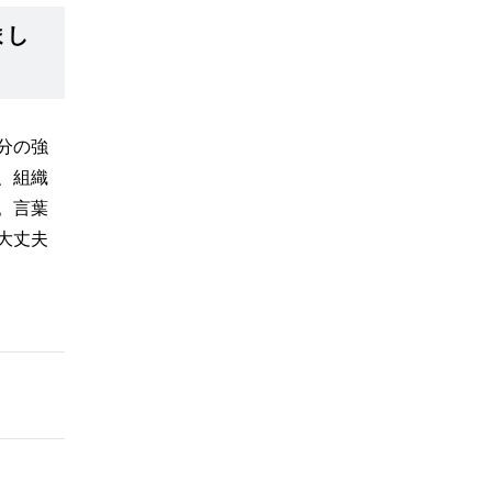
まし
分の強
、組織
。言葉
大丈夫