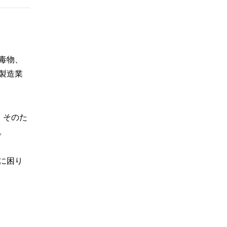
毒物、
製造業
。そのた
。
に困り