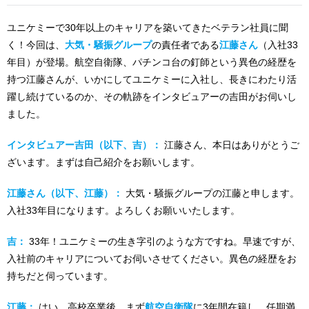
ユニケミーで30年以上のキャリアを築いてきたベテラン社員に聞
く！今回は、
大気・騒振グループ
の責任者である
江藤さん
（入社33
年目）が登場。航空自衛隊、パチンコ台の釘師という異色の経歴を
持つ江藤さんが、いかにしてユニケミーに入社し、長きにわたり活
躍し続けているのか、その軌跡をインタビュアーの吉田がお伺いし
ました。
インタビュアー吉田（以下、吉）：
江藤さん、本日はありがとうご
ざいます。まずは自己紹介をお願いします。
江藤さん（以下、江藤）：
大気・騒振グループの江藤と申します。
入社33年目になります。よろしくお願いいたします。
吉：
33年！ユニケミーの生き字引のような方ですね。早速ですが、
入社前のキャリアについてお伺いさせてください。異色の経歴をお
持ちだと伺っています。
江藤：
はい。高校卒業後、まず
航空自衛隊
に3年間在籍し、任期満